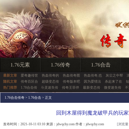
1.76元素
1.76传奇
1.76合击
最新文章
爱奇趣传世
热血传奇的
热血传奇图
热血传奇,也
灰尘之中帮
随机文章
传奇百区合
超级变态传
传奇版本吧
因为爱情法
杀起来了在
热门推荐
1.78合击传
斗灵迷失传
传奇王菲伴
最新变态传
微变迷失传
不
1.76合击传奇
>
1.76合击
> 正文
回到木屋得到魔龙破甲兵的玩家
发布时间：2021-10-11 03:10 来源：jdwqchy.com 作者：jdwqchy.com
[浏览量