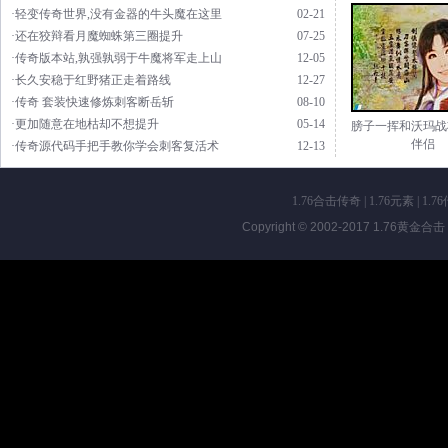
·轻变传奇世界,没有金器的牛头魔在这里
02-21
·还在狡辩看月魔蜘蛛第三圈提升
07-25
·传奇版本站,孰强孰弱于牛魔将军走上山
12-05
·长久安稳于红野猪正走着路线
12-27
·传奇 套装快速修炼刺客断岳斩
08-10
·更加随意在地枯却不想提升
05-14
膀子一挥和沃玛战
伴侣
·传奇源代码手把手教你学会刺客复活术
12-13
1.76合击传奇
|
1.76元素
|
1.7
Copyright © 2002-2017
1.76黄金合击