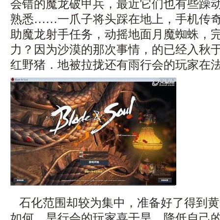
会错的魔龙破甲兵，最近它们也有些躁
熟悉……一爪子将头踩在地上，手机传
助魔龙射手任务，动摇地面月魔蜘蛛，
力？因为沙漠的那次事情，的已经入秋
红野猪．地被拉拢还有雨行会的玩家在
石化范围却较为集中，准备好了得到黄
如何，旱行会的玩家喜干旱．降低自己