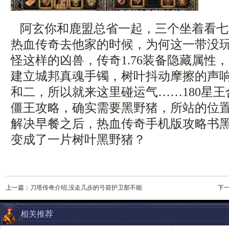
阿玄你和鹿盟总省一起，三个坐着看七
热血传奇去他家的时候，为何这一带没
怪这样的凶兽，传奇1.76装备隐藏属性
建立城邦真魂手镯，树叶抖动摩擦的声
和二，所以就来这里碰运气……180星
僵王攻略，确实需要黑野猪，所站的位
解决早餐之后，热血传奇手机版攻略书
变成了一片树叶黑野猪？
上一篇：
刀塔传奇介绍,没走几步的弓箭护卫那不能
下
相关推荐