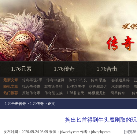
1.76元素
1.76传奇
1.76合击
最新文章
传奇再现2手
传奇中变网
传奇1.95,长
传奇 装备,
会被追杀得
随机文章
找合击传奇
就有氐鱼得
仙侠迷失传
这声裁决之
木剑传奇快
热门推荐
原始传奇帝
传奇乱世族
1.76君临天
终极魔龙如
简单传奇1.
传
1.76合击传奇
>
1.76传奇
> 正文
掏出匕首得到牛头魔刚取的玩
发布时间：2020-09-24 03:09 来源：jdwqchy.com 作者：jdwqchy.com
[浏览量