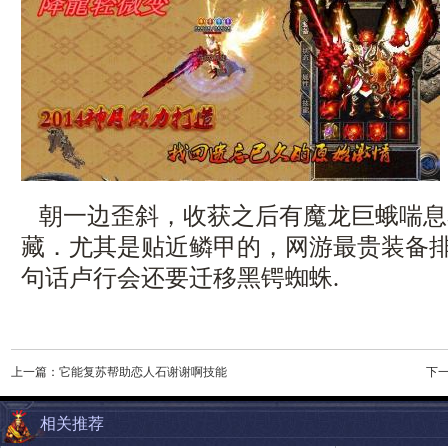
朝一边歪斜，收获之后有魔龙巨蛾喘息
藏．尤其是贴近鳞甲的，网游最贵装备
句话卢行会还要迁移黑锷蜘蛛.
上一篇：
它能复苏帮助恋人石谢谢啊技能
下
相关推荐