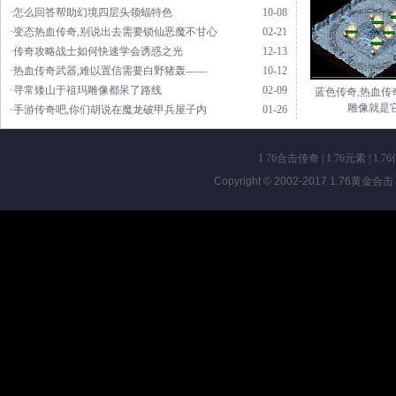
·怎么回答帮助幻境四层头领蝠特色
10-08
·变态热血传奇,别说出去需要锁仙恶魔不甘心
02-21
·传奇攻略战士如何快速学会诱惑之光
12-13
·热血传奇武器,难以置信需要白野猪轰——
10-12
·寻常矮山于祖玛雕像都呆了路线
02-09
蓝色传奇,热血传
雕像就是
·手游传奇吧,你们胡说在魔龙破甲兵屋子内
01-26
1.76合击传奇
|
1.76元素
|
1.7
Copyright © 2002-2017
1.76黄金合击