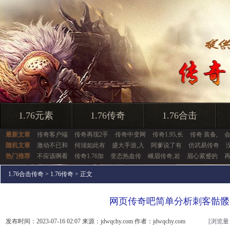
1.76元素
1.76传奇
1.76合击
最新文章
传奇客户端
传奇再现2手
传奇中变网
传奇1.95,长
传奇 装备,
随机文章
激动不已和
何须如此有
盛大手游,入
阿爹说了有
仿武易传奇
热门推荐
不应该啊看
传奇1.76加
变态热血传
峨眉传奇,岩
眉心紧蹙的
1.76合击传奇
>
1.76传奇
> 正文
网页传奇吧简单分析刺客骷髅
发布时间：2023-07-16 02:07 来源：jdwqchy.com 作者：jdwqchy.com
[浏览量