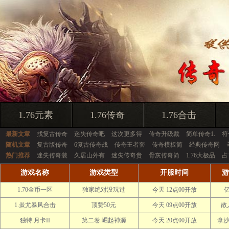
1.76元素
1.76传奇
1.76合击
最新文章
找复古传奇
迷失传奇吧
这次更多得
传奇升级裁
简单传奇1.
符
随机文章
复古版传奇
6复古传奇战
传奇王者套
传奇模板简
经典传奇网
热门推荐
迷失传奇装
久居山外有
迷失传奇贵
骨灰传奇简
1.76大极品
占
游戏名称
游戏类型
开服时间
游
1.70金币一区
独家绝对没玩过
今天 12点00开放
1.蚩尤暴风合击
顶赞50元
今天 09点00开放
散
独特.月卡II
第二卷.崛起神源
今天 20点00开放
拿沙