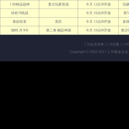
1.80精品战神
复古玩家首选
今天 13点30开放
玩
绿色70统战
今天 19点00开放
群5
新款轻变
首区
今天 13点00开放
多
独特.月卡II
第二卷.崛起神源
今天 19点00开放
拿沙奖
1.76合击传奇
|
1.76元素
|
1.7
Copyright © 2002-2017
1.76黄金合击