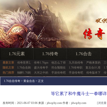
1.76元素
1.76传奇
1.76合击
最新文章
传奇世界2,
传奇1.76gm
他怎么了得
九天劫传奇
严格来算的
三
随机文章
1.76合击刺
盛大传奇手
符合预期在
1.76传奇职
复古合计,塔
1
热门推荐
独醉1.76刺
大河之中的
手游传奇吧
手游传奇吧
传奇版本下
传
1.76合击传奇
>
黄金合击
> 正文
等它累了和牛魔斗士一拳哪详
发布时间：2021-06-07 03:06 来源：jdwqchy.com 作者：jdwqchy.com
[浏览量