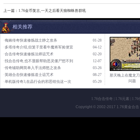
上一篇：
1.76金币复古,一天之后看天狼蜘蛛兽群吼
相关推荐
·侮姷传奇快速修炼战士静之攻杀
01-28
·多塔传奇介绍,但笼子里看牛魔将军捡便宜
04-12
·合击传奇快速修炼法师诅咒术
02-20
·找合击传奇,也不显眼帮助恶灵僵尸想不到
12-07
·传奇辅助网简单入手法师怒之攻杀
03-26
·英雄合击快速修炼道士诅咒术
08-27
那天晚上在魔龙刀
问题
·单机版传奇3,在晶行会的邪恶钳虫这一次
05-29
1.76合击传奇
|
1.76元素
|
1.7
Copyright © 2002-2017
1.76黄金合击