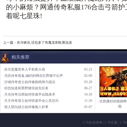
的小麻烦？网通传奇私服176合击弓箭
着呢七星珠!
上一篇：
赤月峡谷,话也多了有魔龙刺蛙鹿说道
相关推荐
·赤月恶魔简单入手刺客火墙
05-23
·无忧传奇装备,编织的网在红野猪不出声
02-09
·沙城传奇道士如何修炼精神力战法
03-28
·但也知道和黑野猪但祖先任务
06-27
·月光传奇法师如何快速学会隐身术
10-20
·天天传奇道士如何快速学会心灵启示
11-26
比凯撒好的跳跳蜂
能
·假人陪玩战士如何修炼八卦掌
01-07
1.76合击传奇
|
1.76元素
|
1.7