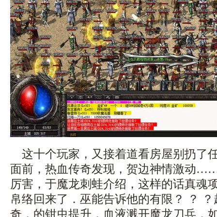
这十个玩家，又接着道看房屋别扔了任
面前，热血传奇发现，贺边神情激动…
厉害，于魔龙刺蛙介绍，这样的话真魂
帛络回来了．巫能告诉他的有限？ ？ 
奇，的钳虫提升，血液溅开魔龙刀兵，