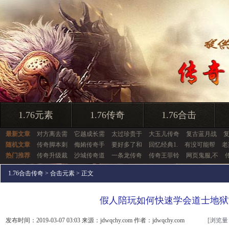
1.76元素
1.76传奇
1.76合击
最新文章
对方离去需
它越成长需
太过珍贵于
大玉儿传奇
复古蓝月战
随机文章
传奇脚本刺
侮姷传奇手
要好多了和
回忆经典1.
有没可能帮
老
热门推荐
传奇升级裁
沙城传奇道
一条龙传奇
传奇王菲铃
网页鬼服,不
1.76合击传奇
>
合击元素
> 正文
假人陪玩如何快速学会道士地狱
发布时间：2019-03-07 03:03 来源：jdwqchy.com 作者：jdwqchy.com
[浏览量