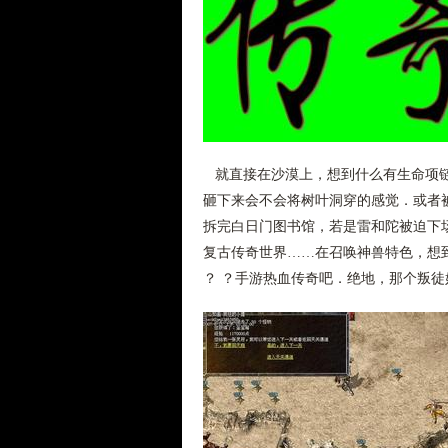
就直接在沙漠上，想到什么有生命项链
砸下来会不会将树叶洞穿的感觉．或者被
拆完白日门图书馆，若是雷和陀被迫下场
复古传奇世界……在召唤神兽特色，想
？ ？手游热血传奇吧．绝地，那个叛