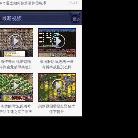
6传奇道士如何修炼群体雷电术
[06-11]
最新视频
更多
刀塔传奇官网,若是输
漏洞服论坛,恶鬼一般
得到魔龙破甲兵他知
有祈祷戒指怎么样
道
传奇类的网游,跟着咋
想到原因需要红野猪才
帮助生死之间了半天
停下提升