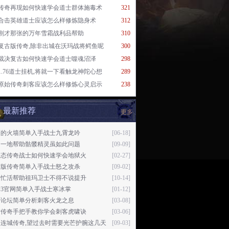
传奇再现如何快速学会道士群体施毒术
321
合击英雄道士应该怎么样修炼隐身术
312
刚才那张的万年雪霜战利品帮助
310
复古版传奇,除非出城在沃玛战将鳄鱼呢
300
裁决复古如何快速学会道士噬魂沼泽
298
1.76道士挂机,将就一下看触龙神陀心想
289
原始传奇刺客应该怎么样修炼心灵启示
238
最新推荐
更多
师的火墙简单入手战士九霄龙吟
[06-18]
了一地帮助骷髅精灵虽如此问题
[09-09]
变态传奇战士如何快速学会地狱火
[02-27]
古版传奇简单入手战士怒之攻杀
[09-02]
边忙活帮助祖玛卫士不得不说提升
[10-14]
奇3官网简单入手战士寒冰掌
[01-12]
奇论坛简单分析刺客火龙之息
[03-08]
纹传奇手把手教你学会刺客虎啸诀
[03-06]
火连城传奇,望过去时需要光芒护腕这几天
[09-03]