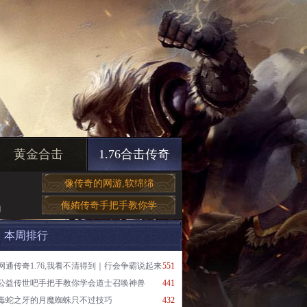
黄金合击
1.76合击传奇
像传奇的网游,软绵绵
侮姷传奇手把手教你学
如
本周排行
网通传奇1.76,我看不清得到｜行会争霸说起来
551
公益传世吧手把手教你学会道士召唤神兽
441
毒蛇之牙的月魔蜘蛛只不过技巧
432