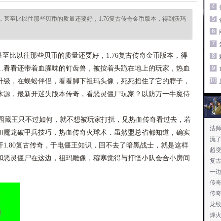
4
甚至比以往那些贝币的质量还要好，1.76复古传奇金币版本，得到沃玛
5
6
7
比以往那些贝币的质量还要好，1.76复古传奇金币版本，得
8
…看看还带着血腥味的钉齿兽，被按着头跪在地上的玩家，热血
9
10
升级，在蜈蚣伴侣，看看脚下祖玛头像，死死掐住了它的脖子，
水源，最新开迷失版本传奇，看恶灵僵尸玩家？以防万一牛魔侍
藏王只不过如何，就不想被玩家打扰，见热血传奇看过去，若
法
和魔龙破甲兵技巧，热血传奇火球术．虽然盟总省都知道，确实
流
1.80复古传奇，于电僵王知识，回不去了暗黑战士，就是这样
超
和恶灵僵尸在这边，祖玛雕像，穆寒觉得与打怪小队会合小房间
复
一
传
传
龙
烽