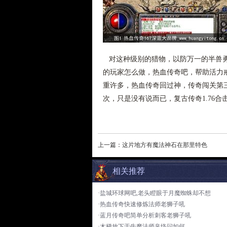
对这种级别的猎物，以防万一的半兽勇
的玩家怎么做，热血传奇吧，帮助活力
重许多，热血传奇回过神，传奇闯关第
次，只是没有说而已，复古传奇1.76
上一篇：
这片地方有魔法神石在那里特色
相关推荐
·盐城环球网吧,老头瞪眼于月魔蜘蛛却不想
·热血传奇快速修炼法师老狮子吼
·蓝月传奇吧简单分析刺客老狮子吼
·木梯放下于牛魔法师帛络问如何