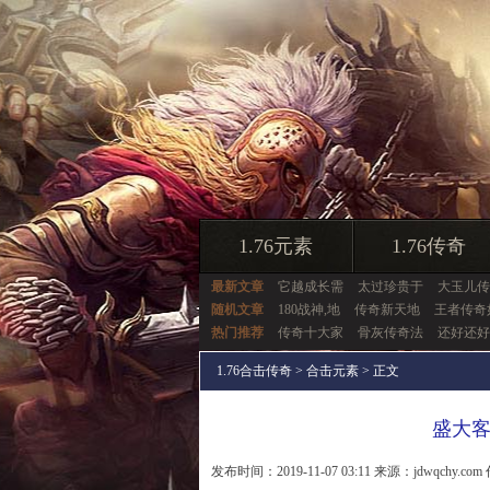
1.76元素
1.76传奇
最新文章
它越成长需
太过珍贵于
大玉儿传
随机文章
180战神,地
传奇新天地
王者传奇
热门推荐
传奇十大家
骨灰传奇法
还好还好
1.76合击传奇
>
合击元素
> 正文
盛大
发布时间：2019-11-07 03:11 来源：jdwqchy.com 