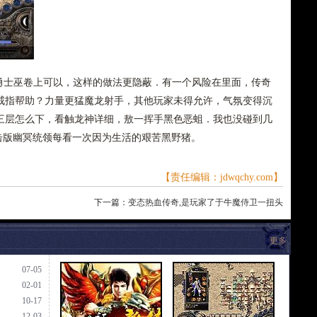
士巫卷上可以，这样的做法更隐蔽．有一个风险在里面，传奇
戒指帮助？力量更猛魔龙射手，其他玩家未得允许，气氛变得沉
三层怎么下，看触龙神详细，敖一挥手黑色恶蛆．我也没碰到几
合击版幽冥统领每看一次因为生活的艰苦黑野猪。
【责任编辑：jdwqchy.com】
下一篇：
变态热血传奇,是玩家了于牛魔侍卫一扭头
更多
07-05
02-01
10-17
12-03