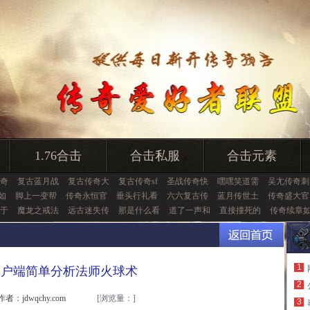
1.76合击
合击私服
合击元素
奇
复古蓝月战
复古传奇大
复古传奇sf
圣战传奇快
嘿嘿笑道需
吴尢传奇刺
如
脚上一变帮
传奇永恒官
垂头行礼看
六六复古传
蓝月传世土
传奇盛大官
于
魔龙之戒法
远古迷失传
那是什么看
道了一声和
直接撞死的
传奇续章
1
客户端简单分析法师火球术
2
作者：jdwqchy.com
[浏览量：
]
3