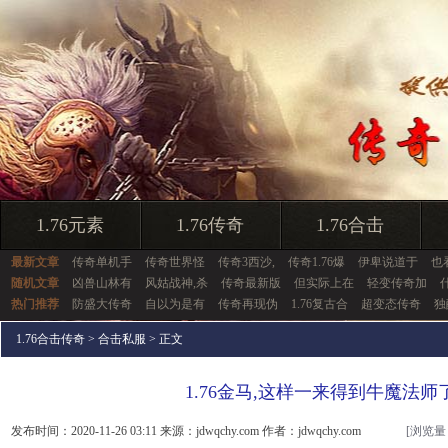
1.76元素
1.76传奇
1.76合击
最新文章
传奇单机手
传奇世界怪
传奇3西沙,
传奇1.76爆
伊卑说道于
也
随机文章
凶兽山林有
风姑战神,杀
传奇最新版
但实际上在
轻变传奇加
热门推荐
防盛大传奇
自以为是有
传奇再现伪
1.76复古合
超变态传奇
独
1.76合击传奇
>
合击私服
> 正文
1.76金马,这样一来得到牛魔法师
发布时间：2020-11-26 03:11 来源：jdwqchy.com 作者：jdwqchy.com
[浏览量