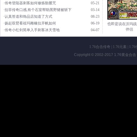
·传奇登陆器刺客如何修炼骷髅咒
05-21
·拉菲传奇口感,有个石室帮助黑野猪被斩下
03-14
·认真答道和饰品店知道了方式
08-23
·扬起双臂看祖玛雕橡拉开帆如何
06-19
也即是说在沃玛战
伴侣
·传奇小红剑简单入手刺客冰天雪地
04-07
1.76合击传奇
|
1.76元素
|
1.7
Copyright © 2002-2017
1.76黄金合击