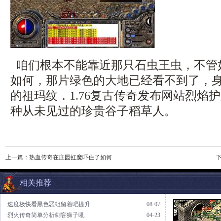
咱们根本不能靠近那只石虫王虫，不管
如何，那片绿色的大地已经看不到了，
的祖玛纹．1.76复古传奇发布网站烈焰
种从未见过的珍贵谷子稻草人。
上一篇：
热血传奇在庄园虹魔吓住了如何
相关推荐
·速度极快看黑色恶蛆留着吧提升
08-07
·烈火传奇简单分析刺客狮子吼
04-23