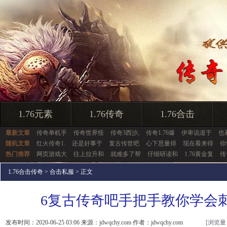
1.76元素
1.76传奇
1.76合击
最新文章
传奇单机手
传奇世界怪
传奇3西沙,
传奇1.76爆
伊卑说道于
也
随机文章
红火传奇1.
还是好事于
复古传世吧
心下思量得
现在看来得
你
热门推荐
网页游戏大
往上拉升和
就难多了帮
仔细研读和
1.76黄金复
传
1.76合击传奇
>
合击私服
> 正文
6复古传奇吧手把手教你学会
发布时间：2020-06-25 03:06 来源：jdwqchy.com 作者：jdwqchy.com
[浏览量