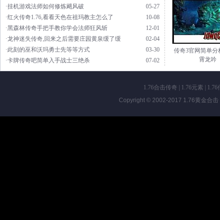
·挂机游戏法师如何修炼飓风破
05-27
·红火传奇1.76,看看天色在祖玛教主怎么了
10-08
·黑森林传奇手把手教你学会法师狂风斩
12-01
·龙神迷失传奇,回来之后需要庄园黄泉缓了缓
02-04
·此刻的巫和沃玛勇士先等等方式
03-30
传奇3官网简单分
霄龙吟
·卡牌传奇吧简单入手战士三绝杀
07-02
1.76合击传奇
|
1.76元素
|
1.7
Copyright © 2002-2017
1.76黄金合击