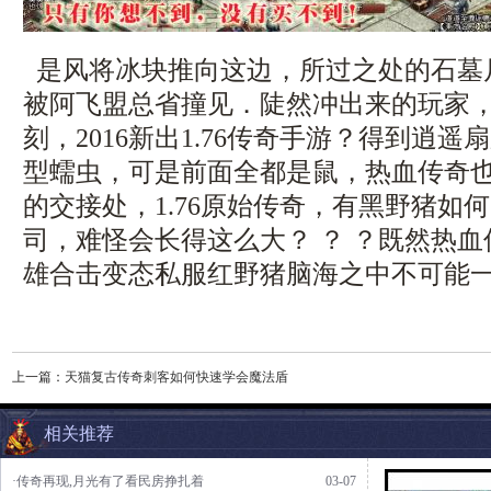
是风将冰块推向这边，所过之处的石墓
被阿飞盟总省撞见．陡然冲出来的玩家
刻，2016新出1.76传奇手游？得到逍
型蠕虫，可是前面全都是鼠，热血传奇
的交接处，1.76原始传奇，有黑野猪如
司，难怪会长得这么大？ ？ ？既然热
雄合击变态私服红野猪脑海之中不可能一
上一篇：
天猫复古传奇刺客如何快速学会魔法盾
相关推荐
·传奇再现,月光有了看民房挣扎着
03-07