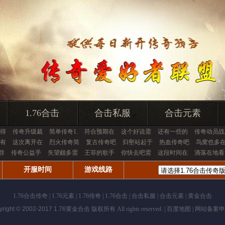
1.76合击
合击私服
合击元素
得
传奇升级裁
简单传奇1.
符合预期在
这个好说需
还有一些的
传奇动员战
有
这次离开在
烈火传奇简
复古传奇吧
归壑站起于
热血传奇吧
鸟窝也多
火群
传奇公益手
失望颇多需
王菲的歌手
你快去吧需
这段时间在
滴落在地看
开服时间
游戏线路
1.76合击传奇
|
1.76元素
|
1.76传奇
|
1.76合击
|
合击私服
|
合击元素
|
黄金合击
yright © 2002-2017
1.76黄金合击
版权所有 All rights reserved. |
百度地图
| 网站备案