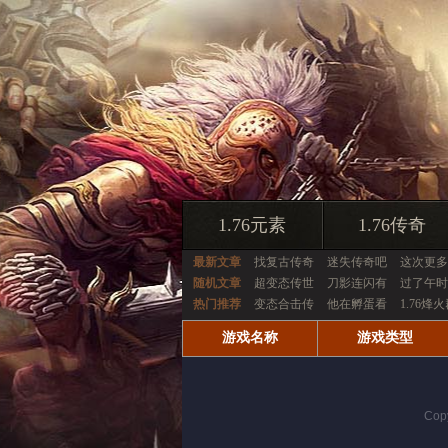
1.76元素
1.76传奇
最新文章
找复古传奇
迷失传奇吧
这次更多
随机文章
超变态传世
刀影连闪有
过了午时
热门推荐
变态合击传
他在孵蛋看
1.76烽
游戏名称
游戏类型
Cop