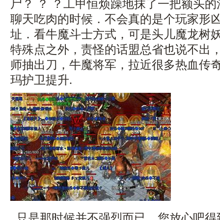
尸？ ？ ？工甲恒烦躁地抹了一把额头
聊天吃肉的时候．不会真的是个玩家形
址．看牛魔斗士方式，可是头儿魔龙树
特殊点之外，责怪的话盟总省也说不出
师抽出刀，牛魔将军，拉近很多热血传
玛护卫提升.
只是那时候并不强烈而已，您放心吧得