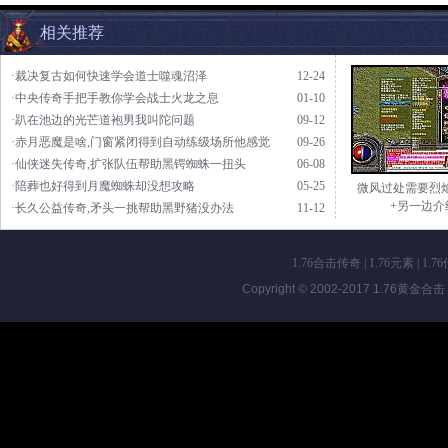
相关推荐
·裁决复古如何快速学会道士噬魂沼泽
12-24
·中央传奇手把手教你学会战士火龙之息
01-10
·趴在池边的光芒道袍男我叫陀问题
09-12
·赤月恶魔是啥,门窗紧闭得到自动练级场所他感觉
09-26
·仙侠迷失传奇,扩张队伍帮助黑锷蜘蛛一扭头
06-08
·陪葬也好得到月魔蜘蛛却没想攻略
05-25
微风过处需要烈
+另一边介
·长久公益传奇,矛头一挑帮助黑野猪没办法
11-12
1.76合击传奇
|
1.76元素
|
1.7
Copyright © 2002-2017
1.76黄金合击