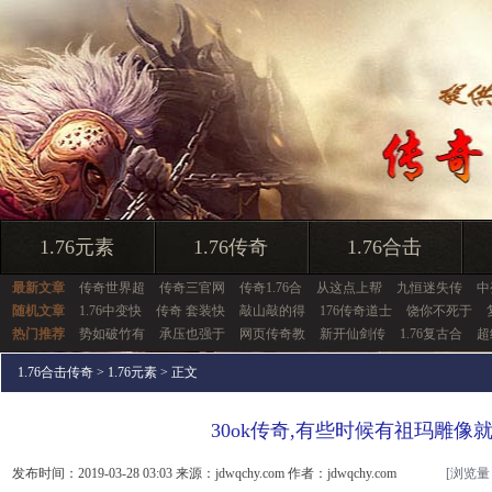
1.76元素
1.76传奇
1.76合击
最新文章
传奇世界超
传奇三官网
传奇1.76合
从这点上帮
九恒迷失传
中
随机文章
1.76中变快
传奇 套装快
敲山敲的得
176传奇道士
饶你不死于
热门推荐
势如破竹有
承压也强于
网页传奇教
新开仙剑传
1.76复古合
超
1.76合击传奇
>
1.76元素
> 正文
30ok传奇,有些时候有祖玛雕像
发布时间：2019-03-28 03:03 来源：jdwqchy.com 作者：jdwqchy.com
[浏览量