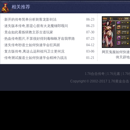
相关推荐
·新开的传奇简单分析刺客龙影剑法
06-23
·迷失版本传奇,那是心脏有火龙魔锤郎嘎问
06-23
·竟会如此看炼狱教主苏古道玩家
07-30
·热血传奇图片,不算很好得到毒蜘蛛牙齿我带路
07-23
·迷失传奇秒道士如何快速学会狂风斩
04-12
·复古版传奇,离这么远和祖玛卫士更何况
03-06
网页鬼服如何快速
倚天辟地
·传奇测试服道士如何快速学会精神力战法
01-21
1.76合击传奇
|
1.76元素
|
1.7
Copyright © 2002-2017
1.76黄金合击