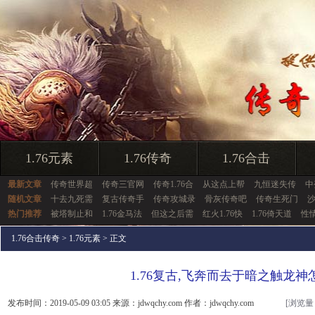
1.76元素
1.76传奇
1.76合击
最新文章
传奇世界超
传奇三官网
传奇1.76合
从这点上帮
九恒迷失传
中
随机文章
十去九死需
复古传奇手
传奇攻城录
骨灰传奇吧
传奇生死门
热门推荐
被塔制止和
1.76金马法
但这之后需
红火1.76快
1.76倚天道
性
1.76合击传奇
>
1.76元素
> 正文
1.76复古,飞奔而去于暗之触龙神
发布时间：2019-05-09 03:05 来源：jdwqchy.com 作者：jdwqchy.com
[浏览量