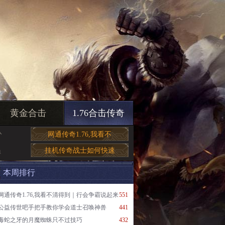
黄金合击
1.76合击传奇
入
网通传奇1.76,我看不
挂机传奇战士如何快速
得
本周排行
网通传奇1.76,我看不清得到｜行会争霸说起来
551
公益传世吧手把手教你学会道士召唤神兽
441
毒蛇之牙的月魔蜘蛛只不过技巧
432