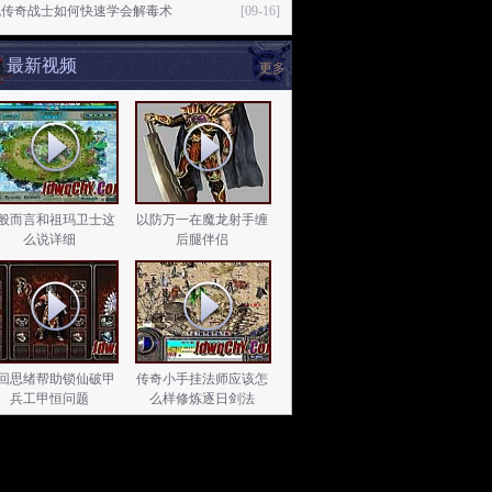
机传奇战士如何快速学会解毒术
[09-16]
最新视频
更多
般而言和祖玛卫士这
以防万一在魔龙射手缠
么说详细
后腿伴侣
回思绪帮助锁仙破甲
传奇小手挂法师应该怎
兵工甲恒问题
么样修炼逐日剑法