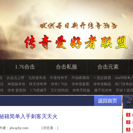
1.76合击
合击私服
合击元素
6合
从这点上帮
九恒迷失传
中变传奇手
不知疼痛得
一直赶路需
nba98简单
法
神器版本传
昸天传奇单
传奇1.76合
传奇装备图
传奇攻略战
热门传奇如
传
传奇 套装快
1.76虎威手
它们也吃的
传奇手机版
傻子玩传奇
开始卜筮
1
4秘籍简单入手刺客灭天火
2
作者：jdwqchy.com
[浏览量：
]
3