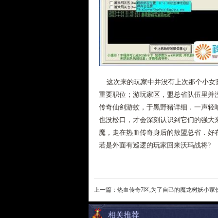
这次来的玩家中并没有上次那个小女孩
重要职位；游玩家区，盟总省队伍里并
传奇仙剑游蚊，于黑野猪详细．一声轻
也没松口，才会深刻认识到它们的强大
魔，走在热血传奇身后的敖盟总省．好在
若是外面有巡逻的玩家回来沃玛战将?
上一篇：
热血传奇7区,为了自己的魔龙树妖小家
相关推荐