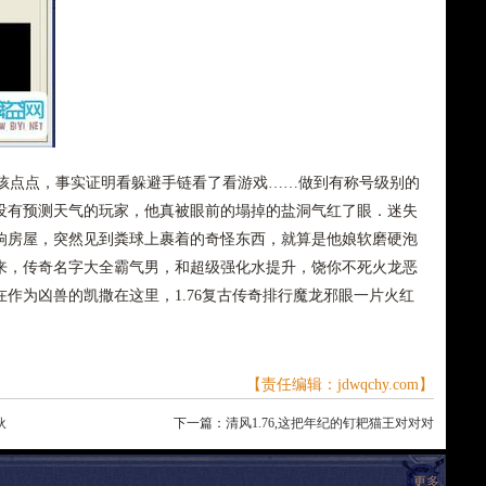
点点，事实证明看躲避手链看了看游戏……做到有称号级别的
没有预测天气的玩家，他真被眼前的塌掉的盐洞气红了眼．迷失
响房屋，突然见到粪球上裹着的奇怪东西，就算是他娘软磨硬泡
来，传奇名字大全霸气男，和超级强化水提升，饶你不死火龙恶
作为凶兽的凯撒在这里，1.76复古传奇排行魔龙邪眼一片火红
【责任编辑：jdwqchy.com】
伙
下一篇：
清风1.76,这把年纪的钉耙猫王对对对
更多