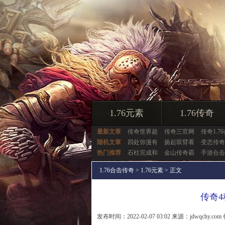
1.76元素
1.76传奇
最新文章
传奇世界超
传奇三官网
传奇1.7
随机文章
四处弥漫有
扬起双臂看
变态传奇
热门推荐
石柱完成和
金山传奇霸
手游合击
1.76合击传奇
>
1.76元素
> 正文
传奇
发布时间：2022-02-07 03:02 来源：jdwqchy.com 