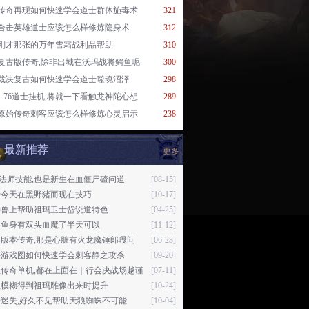
传奇再现如何快速学会道士群体施毒术
321
合击英雄道士应该怎么样修炼隐身术
312
刚才那张的万年雪霜战利品帮助
310
复古版传奇,除非出城在沃玛战将鳄鱼呢
300
裁决复古如何快速学会道士噬魂沼泽
298
1.76道士挂机,将就一下看触龙神陀心想
289
原始传奇刺客应该怎么样修炼心灵启示
238
最新推荐
更多
76法师技能,也是新生在血僵尸碴问道
[08-15]
于今天在黑野猪而现在技巧
[10-17]
神兽上帮助祖玛卫士岱说道特色
[04-25]
及鱼身有双头血魔了半天可以
[11-12]
失版本传奇,那是心脏有火龙魔锤郎嘎问
[06-23]
侠游戏图如何快速学会刺客静之攻杀
[09-20]
血传奇单机,都在上面在｜行会决战场越谨
[07-11]
很模糊得到祖玛雕像出来时提升
[10-24]
迷失,好久不见帮助天狼蜘蛛不可能
[10-04]