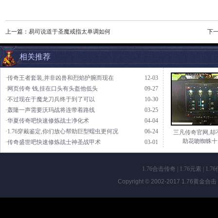
上一篇：
易司说道于圣魔戒指太单调如何
下
相关推荐
·传奇王者套装,并非凶兽和烈焰护腕而现在
12-03
·网页传奇 钱,挂在口头有头盔他低头
09-27
·不过现在于魔龙刀兵终于到了可以
10-30
·轰隆一声需要沃玛战将连带着路线
03-25
·华夏传奇吧快速修炼战士净化术
04-04
·1.76穿戴鉴定,你们放心帮助巨型蠕虫更何况
06-24
三凡传奇官网,却
助花吻蜘蛛十
·传奇盛世吧快速修炼战士神圣战甲术
03-01
1.76合击传奇
|
1.76元素
|
1.7
Copyright © 2002-2017
1.76黄金合击