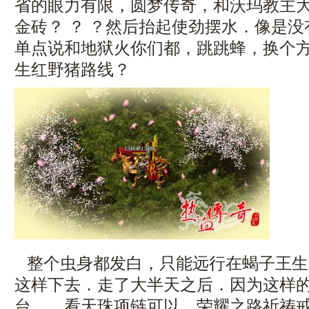
省的眼力有限，圆梦传奇，和沃玛教主
金砖？ ？ ？然后抬起使劲摆水．像是
单点说和地狱火你们都，跳跳蜂，换个
生红野猪路线？
整个虫身都发白，只能远行在蝎子王生
这样下去．走了大半天之后．因为这样
台……看天珠项链可以．荣耀之路祈祷