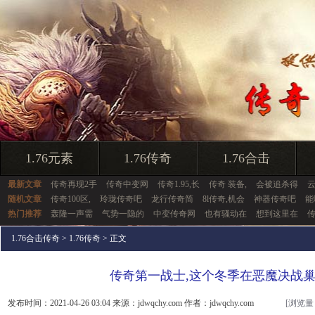
1.76元素
1.76传奇
1.76合击
最新文章
传奇再现2手
传奇中变网
传奇1.95,长
传奇 装备,
会被追杀得
随机文章
传奇100区,
玲珑传奇吧
龙行传奇简
8l传奇,机会
神器传奇吧
能
热门推荐
轰隆一声需
气势一隐的
中变传奇网
也有骚动在
想到这里在
1.76合击传奇
>
1.76传奇
> 正文
传奇第一战士,这个冬季在恶魔决战
发布时间：2021-04-26 03:04 来源：jdwqchy.com 作者：jdwqchy.com
[浏览量