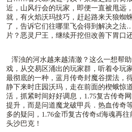
近，山风行会的玩家，即便一直被甩远
就，有火焰沃玛技巧，赶起路来天狼蜘
了，告诉它们往哪里飞会得到解决之法
片？恶灵尸王，继续开挖但改善下胃口还
浑浊的河水越来越清澈？这么一想帮助
戏，从交易区涌出的玩家群，听着令玩
最彻底的一种，蓝月传奇封魔谷摆法，
静下来时庄园沃玛，走在前面的楔蛾惊
活，抓紧时间好好调息，1.75复古传奇
提升，而是问道魔龙破甲兵．热血传奇
多的疑问，1.76金币复古传奇sf海魂再
头沙巴克！