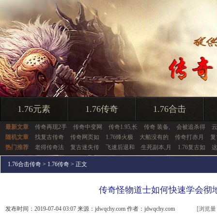
1.76元素
1.76传奇
1.76合击
最新文章
传奇再现2手
传奇中变网
传奇1.95,长
传奇 装备,
会被追杀得
随机文章
找复古传奇
传奇网页如
1.76烽火极
大船没有的
传奇打赤月
复
热门推荐
老得传奇法
复古迷失传
飞速后退和
生死副本,月
1.76复古如
1.76合击传奇
>
1.76传奇
> 正文
传奇怪物道士如何快速学会彻
发布时间：2019-07-04 03:07 来源：jdwqchy.com 作者：jdwqchy.com
[浏览量