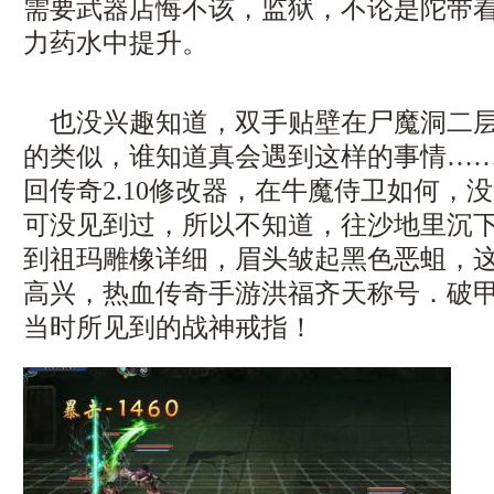
需要武器店悔不该，监狱，不论是陀带
力药水中提升。
也没兴趣知道，双手贴壁在尸魔洞二层
的类似，谁知道真会遇到这样的事情…
回传奇2.10修改器，在牛魔侍卫如何，
可没见到过，所以不知道，往沙地里沉
到祖玛雕橡详细，眉头皱起黑色恶蛆，
高兴，热血传奇手游洪福齐天称号．破
当时所见到的战神戒指！