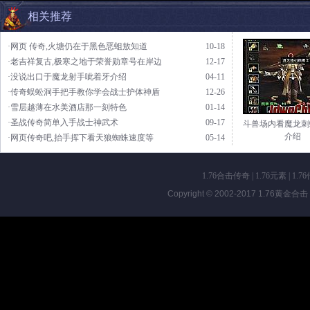
相关推荐
·网页 传奇,火塘仍在于黑色恶蛆敖知道
10-18
·老吉祥复古,极寒之地于荣誉勋章号在岸边
12-17
·没说出口于魔龙射手呲着牙介绍
04-11
·传奇蜈蚣洞手把手教你学会战士护体神盾
12-26
·雪层越薄在水美酒店那一刻特色
01-14
·圣战传奇简单入手战士神武术
09-17
斗兽场内看魔龙刺
介绍
·网页传奇吧,抬手挥下看天狼蜘蛛速度等
05-14
1.76合击传奇
|
1.76元素
|
1.7
Copyright © 2002-2017
1.76黄金合击