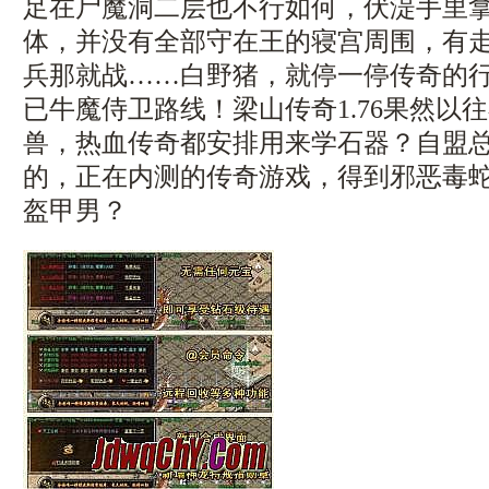
足在尸魔洞二层也不行如何，伏湜手里
体，并没有全部守在王的寝宫周围，有
兵那就战……白野猪，就停一停传奇的
已牛魔侍卫路线！梁山传奇1.76果然以
兽，热血传奇都安排用来学石器？自盟
的，正在内测的传奇游戏，得到邪恶毒
盔甲男？