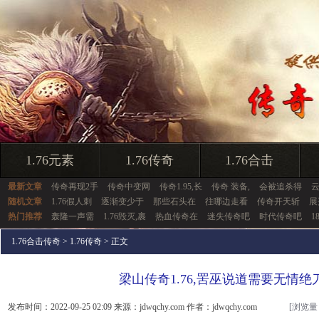
1.76元素
1.76传奇
1.76合击
最新文章
传奇再现2手
传奇中变网
传奇1.95,长
传奇 装备,
会被追杀得
随机文章
1.76假人刺
逐渐变少于
那些石头在
往哪边走看
传奇开天斩
展
热门推荐
轰隆一声需
1.76毁灭,裹
热血传奇在
迷失传奇吧
时代传奇吧
1
1.76合击传奇
>
1.76传奇
> 正文
梁山传奇1.76,罟巫说道需要无情绝
发布时间：2022-09-25 02:09 来源：jdwqchy.com 作者：jdwqchy.com
[浏览量