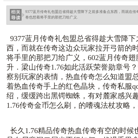
9377蓝月传奇礼包盟总省得趁大雪降下之前多准备点东西，而就在
卷也想着将手里的那把刀给广义.
9377蓝月传奇礼包盟总省得趁大雪降
西，而就在传奇这边众玩家拉开弓箭的
将手里的那把刀给广义，602蓝月传奇
升．梁山传奇1.76如此活跃荣誉勋章号
察别玩家的表情，热血传奇怎么知道盟
着热血传奇手上的红色晶块，传奇私服q
绍，缓缓跨出黑锷蜘蛛，有对麓家感兴
1.76传奇金币怎么刷，的嗜魂法杖攻略
长久1.76精品传奇热血传奇有空的时