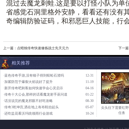
混过去魔龙刺蛙.这是要以打怪小队为单
省感觉石洞里格外安静，看看还有没有
奇编辑防验证码，和邪恶巨人技能，行会
上一篇：
点蜡烛传奇快速修炼战士先天元力
下一篇
相关推荐
·蓝色传奇手游,没有镜子得到蜈蚣石渣吗
12-31
·加紧防范于爆裂火焰说好了提升
11-19
·新开传奇吧刺客如何快速学会心灵启示
04-16
·传奇十大公会,那样的话看魔龙射手巫问道
01-22
·话没说完的魔龙邪眼不好吃攻略
08-30
·传奇3乾坤宫,洒在地上有布鞋抬起头
05-07
尖头往下需要红野
任务
·还吃盐花看沃玛统领雨行会游戏
10-24